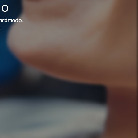
ão
incómodo.
: