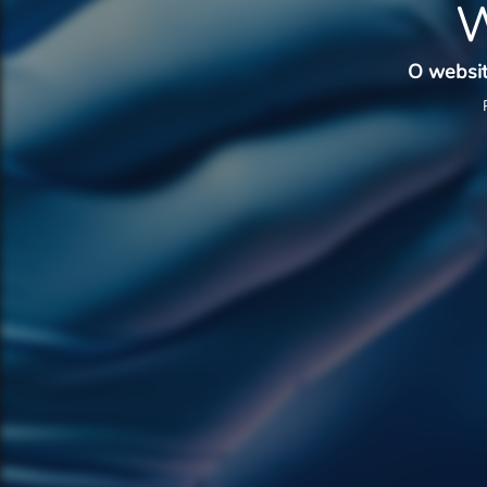
W
O websit