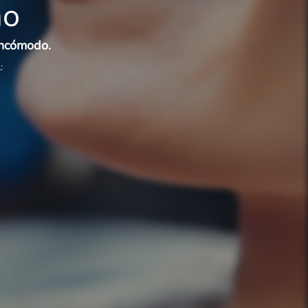
ão
incómodo.
: