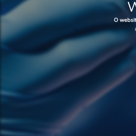
W
O websit