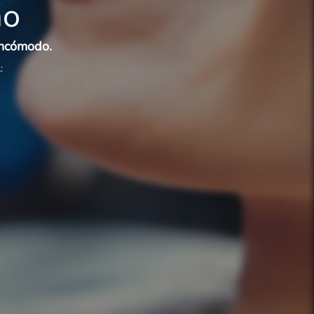
ão
incómodo.
: