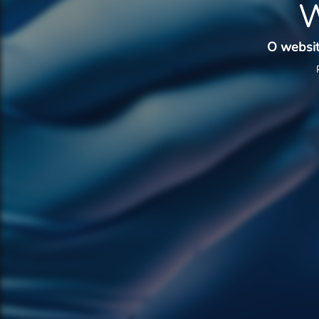
W
O websit