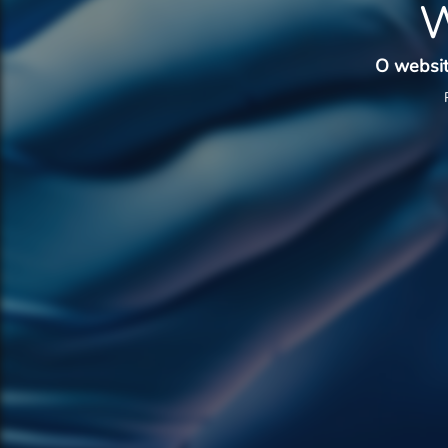
W
O websit