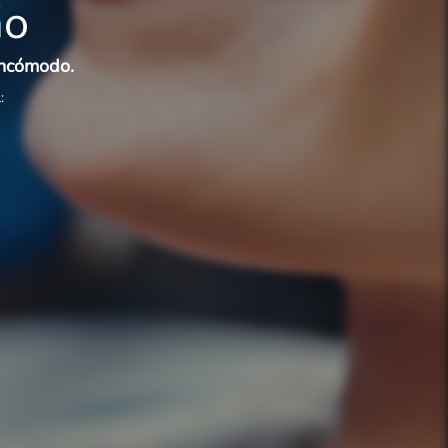
ão
incómodo.
: