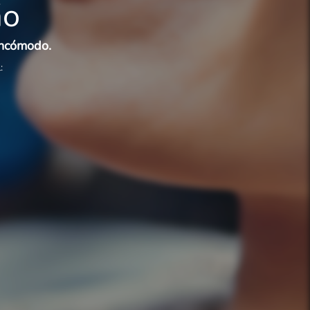
ão
incómodo.
: