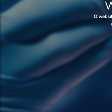
W
O websit